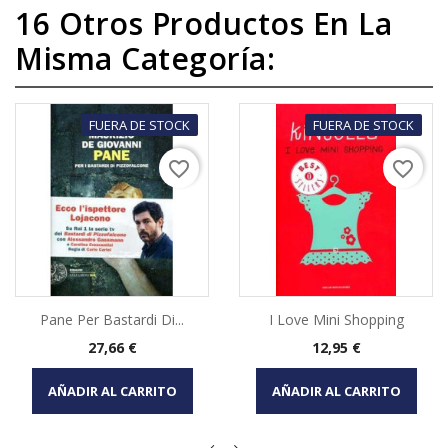
16 Otros Productos En La
Misma Categoría:
FUERA DE STOCK
FUERA DE STOCK
favorite_border
favorite_border
Pane Per Bastardi Di...
I Love Mini Shopping
Precio
Precio
27,66 €
12,95 €
AÑADIR AL CARRITO
AÑADIR AL CARRITO