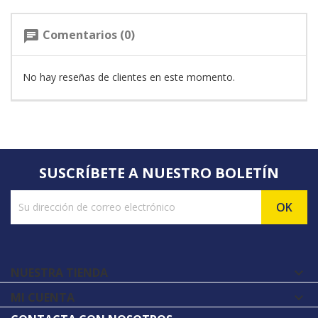
Comentarios (0)
chat
No hay reseñas de clientes en este momento.
SUSCRÍBETE A NUESTRO BOLETÍN
NUESTRA TIENDA

MI CUENTA
