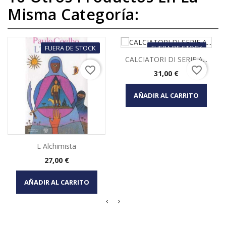
Misma Categoría:
FUERA DE STOCK
FUERA DE STOCK
CALCIATORI DI SERIE A...
favorite_border
favorite_border
Precio
31,00 €
AÑADIR AL CARRITO
L Alchimista
Precio
27,00 €
AÑADIR AL CARRITO