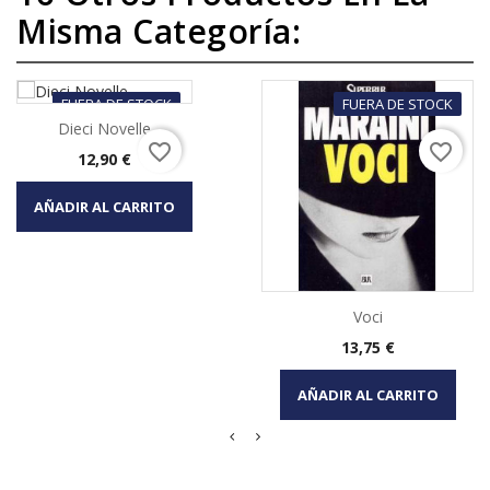
Misma Categoría:
FUERA DE STOCK
FUERA DE STOCK
Dieci Novelle
favorite_border
favorite_border
Precio
12,90 €
AÑADIR AL CARRITO
Voci
Precio
13,75 €
AÑADIR AL CARRITO