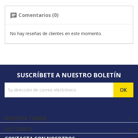
Comentarios (0)
chat
No hay reseñas de clientes en este momento.
SUSCRÍBETE A NUESTRO BOLETÍN
NUESTRA TIENDA

MI CUENTA
