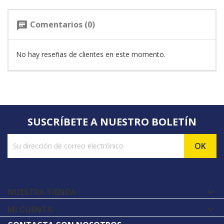
Comentarios (0)
chat
No hay reseñas de clientes en este momento.
SUSCRÍBETE A NUESTRO BOLETÍN
NUESTRA TIENDA

MI CUENTA
