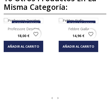
Misma Categoría:
FUERA DE STOCK
FUERA DE STOCK
Professore Desideri
Febbre Gialla
favorite_border
favorite_border
Precio
Precio
18,00 €
14,96 €
AÑADIR AL CARRITO
AÑADIR AL CARRITO