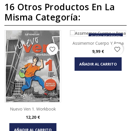
16 Otros Productos En La
Misma Categoría:
FUERA DE STOCK
Assimemor Cuerpo Y Ropa
favorite_border
favorite_border
Precio
9,99 €
AÑADIR AL CARRITO
Nuevo Ven 1. Workbook
Precio
12,20 €
AÑADIR AL CARRITO