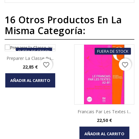
16 Otros Productos En La
Misma Categoría:
FUERA DE STOCK
FUERA DE STOCK
Preparer La Classe Au...
favorite_border
favorite_border
Precio
22,85 €
AÑADIR AL CARRITO
Francais Par Les Textes I...
Precio
22,50 €
AÑADIR AL CARRITO