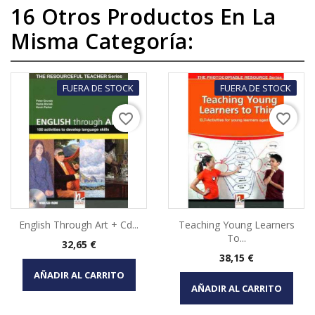
16 Otros Productos En La
Misma Categoría:
FUERA DE STOCK
FUERA DE STOCK
favorite_border
favorite_border
English Through Art + Cd...
Teaching Young Learners
To...
Precio
32,65 €
Precio
38,15 €
AÑADIR AL CARRITO
AÑADIR AL CARRITO