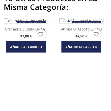
Misma Categoría:
FUERA DE STOCK
FUERA DE STOCK
Gramatica Sucinta De La...
Attività Di Ascolto 2 + CD
favorite_border
favorite_border
Precio
Precio
17,80 €
47,50 €
AÑADIR AL CARRITO
AÑADIR AL CARRITO