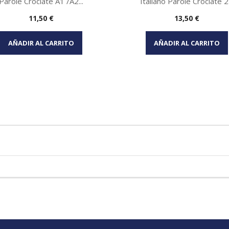
Parole Crociate A1 /A2...
Italiano Parole Crociate 2.
Precio
Precio
11,50 €
13,50 €
Vista rápida
Vista rápida


AÑADIR AL CARRITO
AÑADIR AL CARRITO