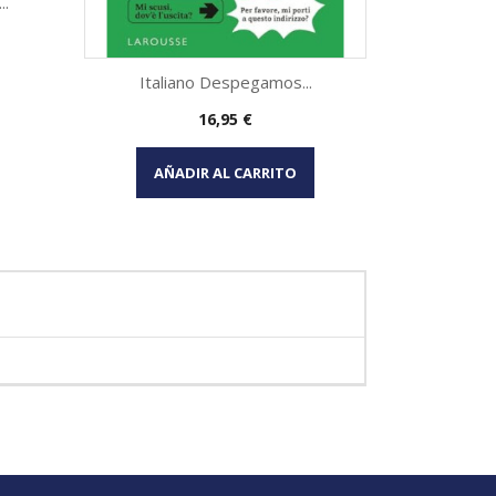
..
Italiano Despegamos...
Precio
16,95 €
Vista rápida

AÑADIR AL CARRITO