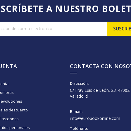
SCRÍBETE A NUESTRO BOLE
CUENTA
CONTACTA CON NOSO
Dirección:
uenta
C/ Fray Luis de León, 23. 47002
compras
Valladolid
devoluciones
vales descuento
E-mail:
info@eurobookonline.com
irecciones
datos personales
Teléfono: