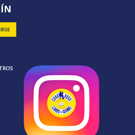
TÍN
TROS