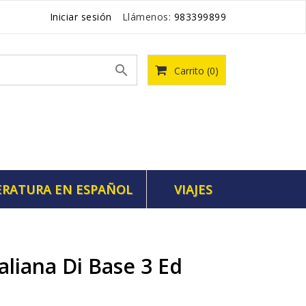
Iniciar sesión
Llámenos:
983399899

Carrito
(0)
ERATURA EN ESPAÑOL
VIAJES
liana Di Base 3 Ed