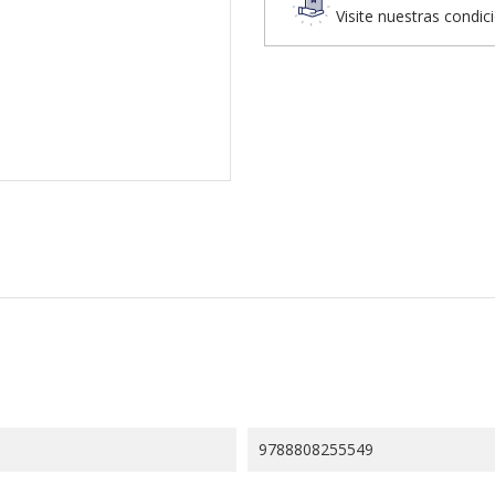
Visite nuestras condic
9788808255549