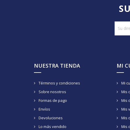
SU
NUESTRA TIENDA
MI 
Términos y condiciones
Mi c
Sobre nosotros
Mis 
Formas de pago
Mis 
Envíos
Mis 
Devoluciones
Mis d
Lo más vendido
Mis 