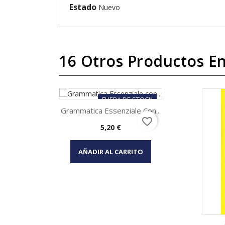
Estado
Nuevo
16 Otros Productos En
FUERA DE STOCK
Grammatica Essenziale Con...
favorite_border
Precio
5,20 €
Vista rápida

AÑADIR AL CARRITO