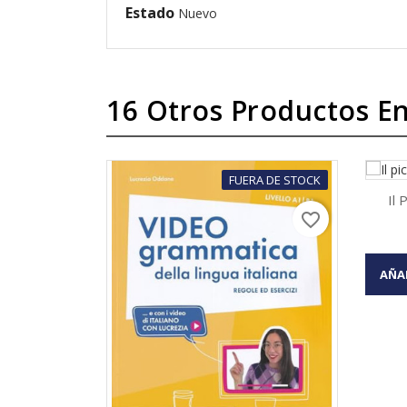
Estado
Nuevo
16 Otros Productos En
FUERA DE STOCK
Il 
favorite_border

AÑA