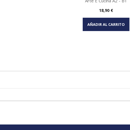
Arte E Cucina A2 - B1
Precio
18,90 €
Vista rápida

AÑADIR AL CARRITO