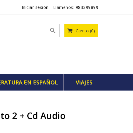
Iniciar sesión
Llámenos:
983399899

Carrito
(0)
ERATURA EN ESPAÑOL
VIAJES
lto 2 + Cd Audio