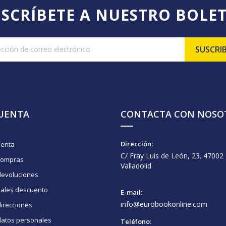
SCRÍBETE A NUESTRO BOLE
CUENTA
CONTACTA CON NOSO
Dirección:
uenta
C/ Fray Luis de León, 23. 47002
compras
Valladolid
devoluciones
vales descuento
E-mail:
info@eurobookonline.com
irecciones
datos personales
Teléfono: