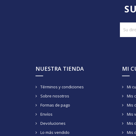
SU
NUESTRA TIENDA
MI 
Términos y condiciones
Mi c
Sobre nosotros
Mis 
Formas de pago
Mis 
Envíos
Mis 
Devoluciones
Mis d
Lo más vendido
Mis 