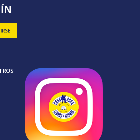
TÍN
TROS