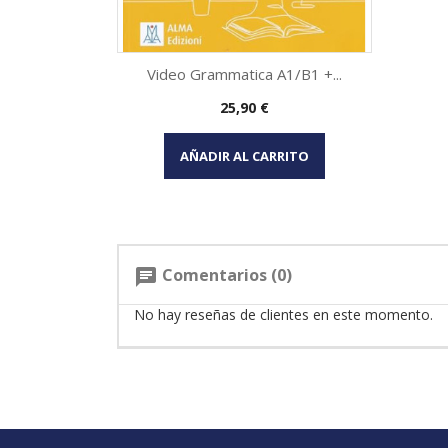
Video Grammatica A1/B1 +...
Precio
25,90 €
Vista rápida

AÑADIR AL CARRITO
Comentarios (0)
chat
No hay reseñas de clientes en este momento.