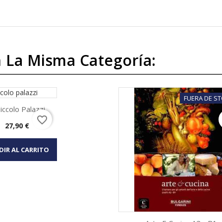
 La Misma Categoría:
FUERA DE S
Piccolo Palazzi
favorite_border
Precio
27,90 €
Vista rápida
DIR AL CARRITO