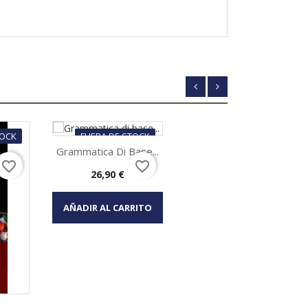
TOCK
FUERA DE STOCK
Grammatica Di Base...
favorite_border
favorite_border
Precio
26,90 €
Vista rápida

AÑADIR AL CARRITO