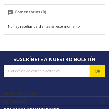
Comentarios (0)
chat
No hay reseñas de clientes en este momento.
SUSCRÍBETE A NUESTRO BOLETÍN
NUESTRA TIENDA

MI CUENTA
