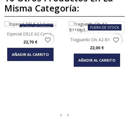
Misma Categoría:
FUERA DE STOCK
FUERA DE STOCK
Especial DELE A2 Curso...
favorite_border
favorite_border
Traguardo Cils A2-B1+Mp3...
Precio
22,70 €
Precio
22,00 €
AÑADIR AL CARRITO
AÑADIR AL CARRITO