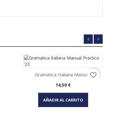
Quaderni Del
Gramatica Italiana Manual...
favorite_border
P
Vi

Precio
14,50 €
Vista rápida

AÑADIR
AÑADIR AL CARRITO