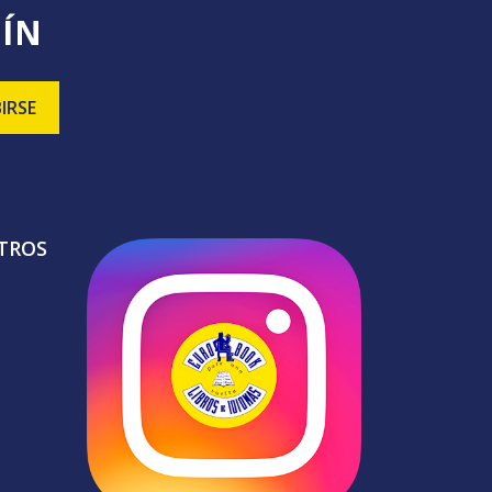
TÍN
TROS