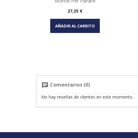
Ricette Per Parlare
Precio
27,35 €
Vista rápida

AÑADIR AL CARRITO
Comentarios (0)
chat
No hay reseñas de clientes en este momento.