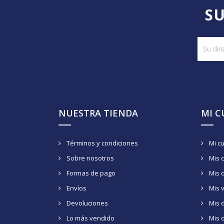
SU
NUESTRA TIENDA
MI 
Términos y condiciones
Mi c
Sobre nosotros
Mis 
Formas de pago
Mis 
Envíos
Mis 
Devoluciones
Mis d
Lo más vendido
Mis 