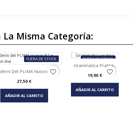
 La Misma Categoría:
FUERA DE STOCK
FUERA DE STOCK
Grammatica Pratica...
derni Del PLIMA Nuovo B2...
favorite_border
favorite_border
Precio
19,90 €
Vista rápida

Precio
27,50 €
Vista rápida

AÑADIR AL CARRITO
AÑADIR AL CARRITO