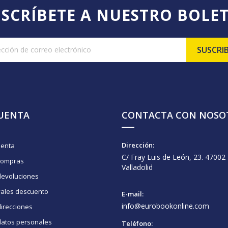
SCRÍBETE A NUESTRO BOLE
CUENTA
CONTACTA CON NOSO
Dirección:
uenta
C/ Fray Luis de León, 23. 47002
compras
Valladolid
devoluciones
vales descuento
E-mail:
info@eurobookonline.com
irecciones
datos personales
Teléfono: