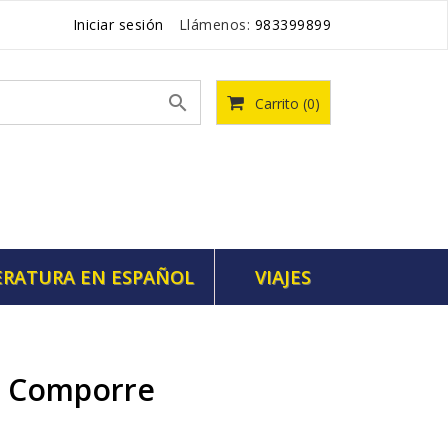
Iniciar sesión
Llámenos:
983399899

Carrito
(0)
ERATURA EN ESPAÑOL
VIAJES
l Comporre