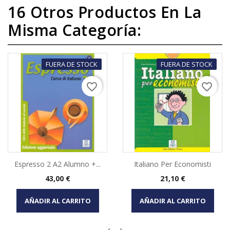
16 Otros Productos En La
Misma Categoría:
FUERA DE STOCK
FUERA DE STOCK
favorite_border
favorite_border
Espresso 2 A2 Alumno +...
Italiano Per Economisti
Precio
Precio
43,00 €
21,10 €
AÑADIR AL CARRITO
AÑADIR AL CARRITO