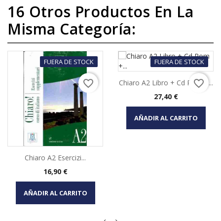
16 Otros Productos En La
Misma Categoría:
FUERA DE STOCK
FUERA DE STOCK
favorite_border
favorite_border
Chiaro A2 Libro + Cd Rom +...
Precio
27,40 €
AÑADIR AL CARRITO
Chiaro A2 Esercizi...
Precio
16,90 €
AÑADIR AL CARRITO