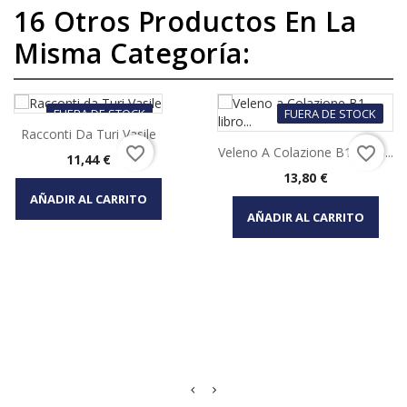
16 Otros Productos En La
Misma Categoría:
FUERA DE STOCK
FUERA DE STOCK
Racconti Da Turi Vasile
favorite_border
favorite_border
Veleno A Colazione B1 Libro...
Precio
11,44 €
Precio
13,80 €
AÑADIR AL CARRITO
AÑADIR AL CARRITO