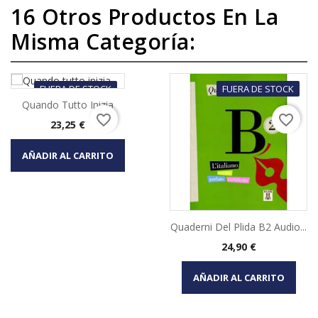
16 Otros Productos En La
Misma Categoría:
FUERA DE STOCK
FUERA DE STOCK
Quando Tutto Inizia
favorite_border
favorite_border
Precio
23,25 €
AÑADIR AL CARRITO
Quaderni Del Plida B2 Audio...
Precio
24,90 €
AÑADIR AL CARRITO