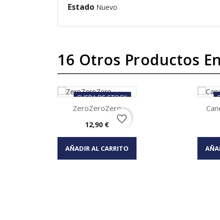
Estado
Nuevo
16 Otros Productos En
FUERA DE STOCK
ZeroZeroZero
Can
favorite_border
Precio
12,90 €
Vista rápida


AÑADIR AL CARRITO
AÑA