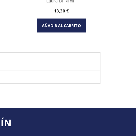
Laura Di Rimini
Precio
13,30 €
Vista rápida

AÑADIR AL CARRITO
TÍN