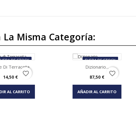
 La Misma Categoría:
FUERA DE STOCK
FUERA DE STOCK
e Di Terracota
Dizionario...
favorite_border
favorite_border
Precio
Precio
14,50 €
87,50 €
Vista rápida
Vista rápida

DIR AL CARRITO
AÑADIR AL CARRITO