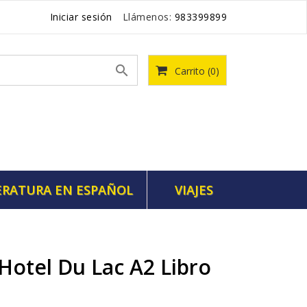
Iniciar sesión
Llámenos:
983399899

Carrito
(0)
ERATURA EN ESPAÑOL
VIAJES
 Hotel Du Lac A2 Libro