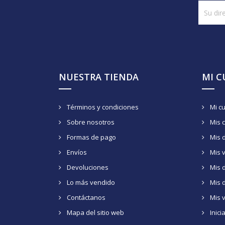
NUESTRA TIENDA
MI 
Términos y condiciones
Mi c
Sobre nosotros
Mis 
Formas de pago
Mis 
Envíos
Mis 
Devoluciones
Mis d
Lo más vendido
Mis 
Contáctanos
Mis 
Mapa del sitio web
Inici