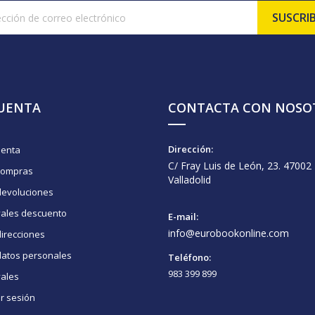
CUENTA
CONTACTA CON NOSO
Dirección:
uenta
C/ Fray Luis de León, 23. 47002
compras
Valladolid
devoluciones
vales descuento
E-mail:
info@eurobookonline.com
irecciones
datos personales
Teléfono:
983 399 899
vales
ar sesión