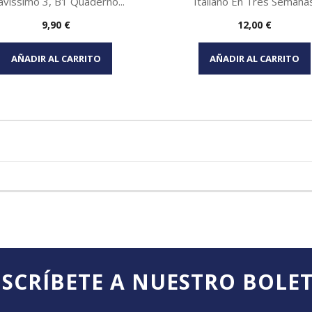
avissimo 3, B1 Quaderno...
Italiano En Tres Semana
Precio
Precio
9,90 €
12,00 €
Vista rápida
Vista rápida


AÑADIR AL CARRITO
AÑADIR AL CARRITO
SCRÍBETE A NUESTRO BOLE