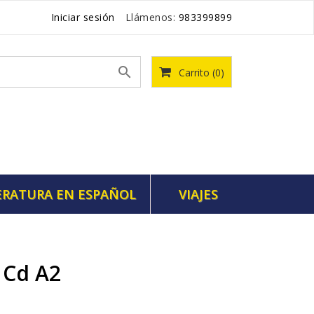
Iniciar sesión
Llámenos:
983399899

Carrito
(0)
ERATURA EN ESPAÑOL
VIAJES
 Cd A2