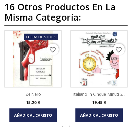
16 Otros Productos En La
Misma Categoría:
FUERA DE STOCK
favorite_border
favorite_border
24 Nero
Italiano In Cinque Minuti 2...
Precio
Precio
15,20 €
19,45 €
AÑADIR AL CARRITO
AÑADIR AL CARRITO