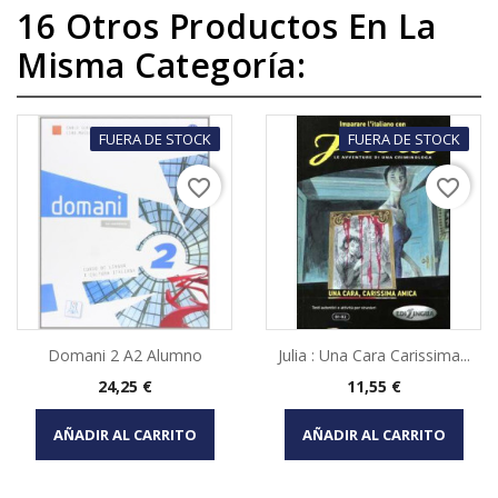
16 Otros Productos En La
Misma Categoría:
FUERA DE STOCK
FUERA DE STOCK
favorite_border
favorite_border
Domani 2 A2 Alumno
Julia : Una Cara Carissima...
Precio
Precio
24,25 €
11,55 €
AÑADIR AL CARRITO
AÑADIR AL CARRITO