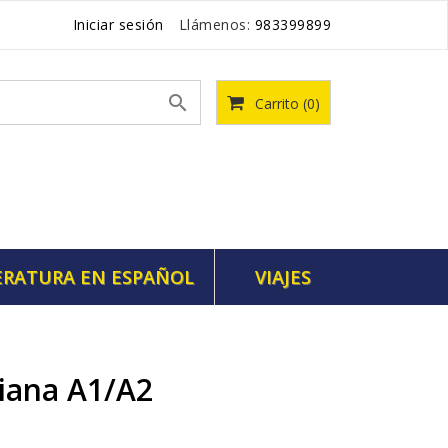
Iniciar sesión
Llámenos:
983399899

Carrito
(0)
ERATURA EN ESPAÑOL
VIAJES
liana A1/A2