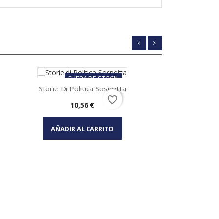
FUERA DE STOCK
Storie Di Politica Sospetta
favorite_border
Precio
10,56 €
Vista rápida

AÑADIR AL CARRITO
Contatto