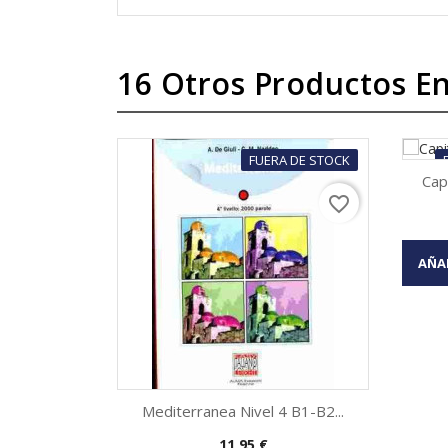
16 Otros Productos En
FUERA DE STOCK
Cap
favorite_border

AÑA
Mediterranea Nivel 4 B1-B2...
Precio
11,95 €