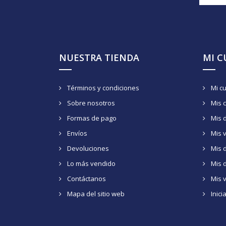
NUESTRA TIENDA
MI 
Términos y condiciones
Mi c
Sobre nosotros
Mis 
Formas de pago
Mis 
Envíos
Mis 
Devoluciones
Mis d
Lo más vendido
Mis 
Contáctanos
Mis 
Mapa del sitio web
Inici