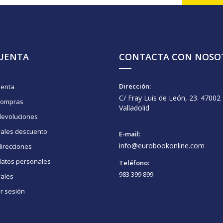
CUENTA
CONTACTA CON NOSO
Dirección:
uenta
C/ Fray Luis de León, 23. 47002
compras
Valladolid
devoluciones
vales descuento
E-mail:
info@eurobookonline.com
irecciones
datos personales
Teléfono:
983 399 899
vales
ar sesión