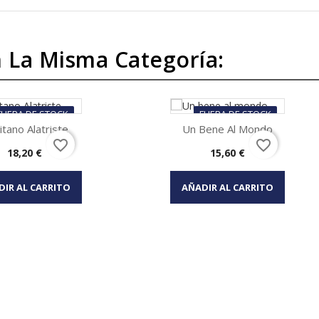
 La Misma Categoría:
FUERA DE STOCK
FUERA DE STOCK
itano Alatriste
Un Bene Al Mondo
favorite_border
favorite_border
Precio
Precio
18,20 €
15,60 €
Vista rápida
Vista rápida

DIR AL CARRITO
AÑADIR AL CARRITO