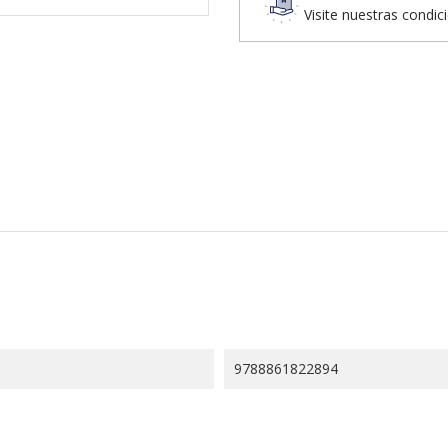
Visite nuestras condic
9788861822894