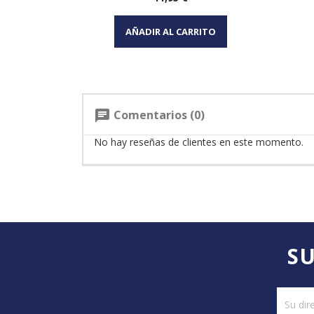
Vista rápida

AÑADIR AL CARRITO
Comentarios (0)
chat
No hay reseñas de clientes en este momento.
SU