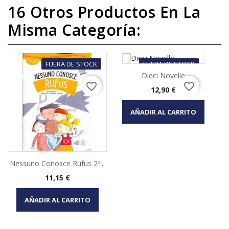
16 Otros Productos En La
Misma Categoría:
FUERA DE STOCK
FUERA DE STOCK
Dieci Novelle
favorite_border
favorite_border
Precio
12,90 €
AÑADIR AL CARRITO
Nessuno Conosce Rufus 2º...
Precio
11,15 €
AÑADIR AL CARRITO