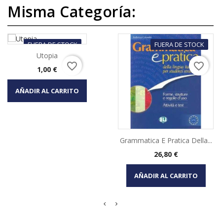
Misma Categoría:
FUERA DE STOCK
FUERA DE STOCK
Utopia
favorite_border
favorite_border
Precio
1,00 €
AÑADIR AL CARRITO
Grammatica E Pratica Della...
Precio
26,80 €
AÑADIR AL CARRITO