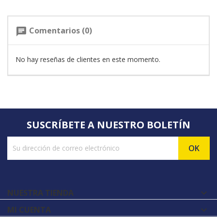
Comentarios (0)
chat
No hay reseñas de clientes en este momento.
SUSCRÍBETE A NUESTRO BOLETÍN
NUESTRA TIENDA

MI CUENTA
