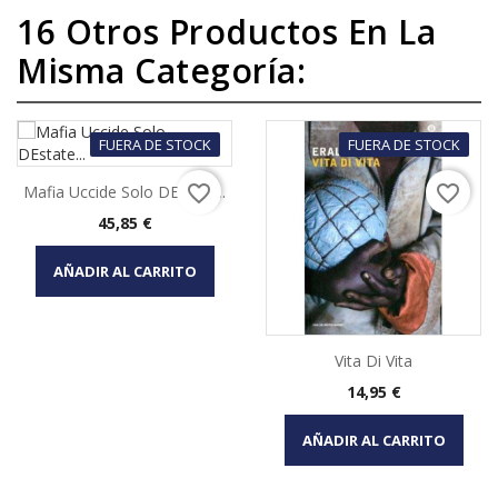
16 Otros Productos En La
Misma Categoría:
FUERA DE STOCK
FUERA DE STOCK
favorite_border
favorite_border
Mafia Uccide Solo DEstate...
Precio
45,85 €
AÑADIR AL CARRITO
Vita Di Vita
Precio
14,95 €
AÑADIR AL CARRITO