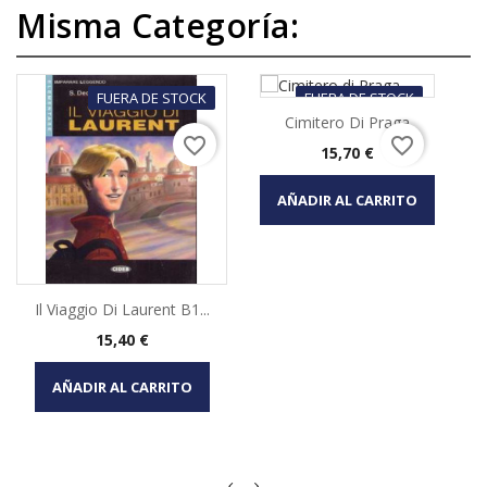
Misma Categoría:
FUERA DE STOCK
FUERA DE STOCK
Cimitero Di Praga
favorite_border
favorite_border
Precio
15,70 €
AÑADIR AL CARRITO
Il Viaggio Di Laurent B1...
Precio
15,40 €
AÑADIR AL CARRITO