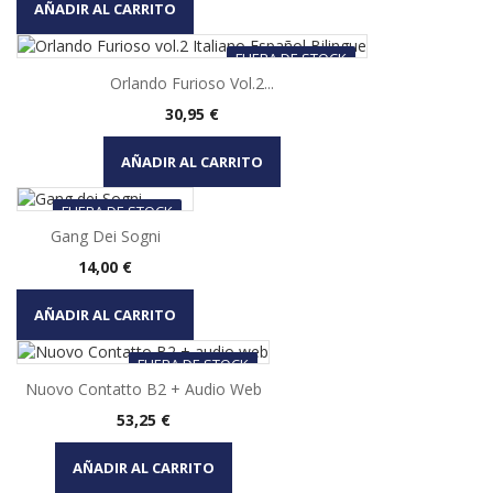
AÑADIR AL CARRITO
FUERA DE STOCK
Orlando Furioso Vol.2...
Precio
30,95 €
AÑADIR AL CARRITO
FUERA DE STOCK
Gang Dei Sogni
Precio
14,00 €
AÑADIR AL CARRITO
FUERA DE STOCK
Nuovo Contatto B2 + Audio Web
Precio
53,25 €
AÑADIR AL CARRITO