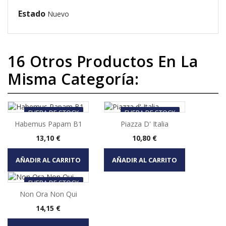
Estado
Nuevo
16 Otros Productos En La
Misma Categoría:
FUERA DE STOCK
FUERA DE STOCK
Habemus Papam B1
Piazza D' Italia
Precio
Precio
13,10 €
10,80 €
AÑADIR AL CARRITO
AÑADIR AL CARRITO
FUERA DE STOCK
Non Ora Non Qui
Precio
14,15 €