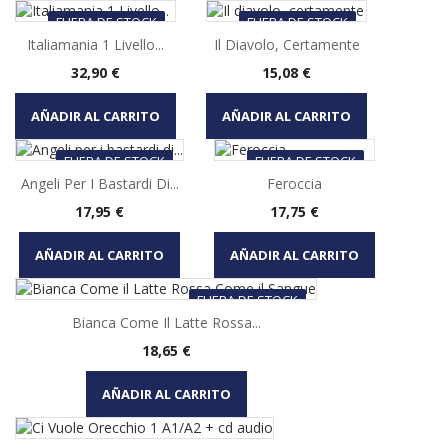
FUERA DE STOCK
FUERA DE STOCK
Italiamania 1 Livello...
Il Diavolo, Certamente
Precio
Precio
32,90 €
15,08 €
AÑADIR AL CARRITO
AÑADIR AL CARRITO
FUERA DE STOCK
FUERA DE STOCK
Angeli Per I Bastardi Di...
Feroccia
Precio
Precio
17,95 €
17,75 €
AÑADIR AL CARRITO
AÑADIR AL CARRITO
FUERA DE STOCK
Bianca Come Il Latte Rossa...
Precio
18,65 €
AÑADIR AL CARRITO