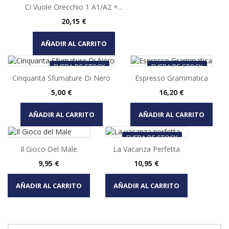
Ci Vuole Orecchio 1 A1/A2 +...
Precio
20,15 €
AÑADIR AL CARRITO
FUERA DE STOCK
FUERA DE STOCK
Cinquanta Sfumature Di Nero
Espresso Grammatica
Precio
Precio
5,00 €
16,20 €
AÑADIR AL CARRITO
AÑADIR AL CARRITO
FUERA DE STOCK
Il Gioco Del Male
La Vacanza Perfetta
Precio
Precio
9,95 €
10,95 €
AÑADIR AL CARRITO
AÑADIR AL CARRITO