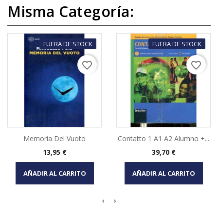
Misma Categoría:
FUERA DE STOCK
FUERA DE STOCK
favorite_border
favorite_border
Memoria Del Vuoto
Contatto 1 A1 A2 Alumno +...
Precio
Precio
13,95 €
39,70 €
AÑADIR AL CARRITO
AÑADIR AL CARRITO