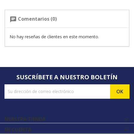
Comentarios (0)
chat
No hay reseñas de clientes en este momento.
SUSCRÍBETE A NUESTRO BOLETÍN
NUESTRA TIENDA

MI CUENTA
