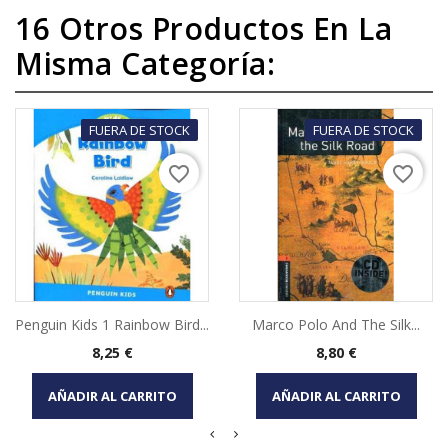
16 Otros Productos En La
Misma Categoría:
FUERA DE STOCK
FUERA DE STOCK
favorite_border
favorite_border
Penguin Kids 1 Rainbow Bird...
Marco Polo And The Silk...
Precio
Precio
8,25 €
8,80 €
AÑADIR AL CARRITO
AÑADIR AL CARRITO