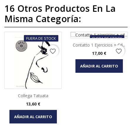
16 Otros Productos En La
Misma Categoría:
FUERA DE STOCK
FUERA DE STOCK
Contatto 1 Ejercicios + Cd...
favorite_border
favorite_border
Precio
17,00 €
AÑADIR AL CARRITO
Collega Tatuata
Precio
13,60 €
AÑADIR AL CARRITO