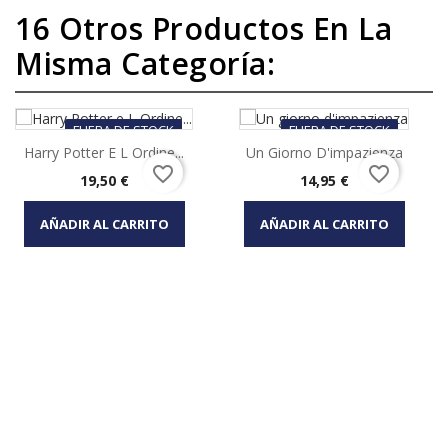
16 Otros Productos En La
Misma Categoría:
FUERA DE STOCK
FUERA DE STOCK
Harry Potter E L Ordine...
Un Giorno D'impazienza
favorite_border
favorite_border
Precio
Precio
19,50 €
14,95 €
AÑADIR AL CARRITO
AÑADIR AL CARRITO