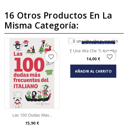
16 Otros Productos En La
Misma Categoría:
FUERA DE STOCK
E Una Vita Che Ti Aspetto
favorite_border
favorite_border
Precio
14,00 €
AÑADIR AL CARRITO
Las 100 Dudas Mas...
Precio
15,90 €