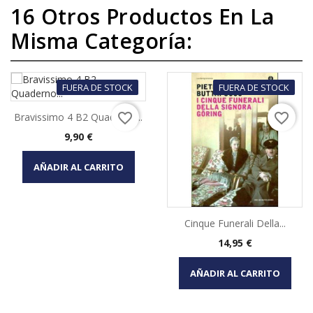
16 Otros Productos En La
Misma Categoría:
FUERA DE STOCK
FUERA DE STOCK
favorite_border
favorite_border
Bravissimo 4 B2 Quaderno...
Precio
9,90 €
AÑADIR AL CARRITO
Cinque Funerali Della...
Precio
14,95 €
AÑADIR AL CARRITO